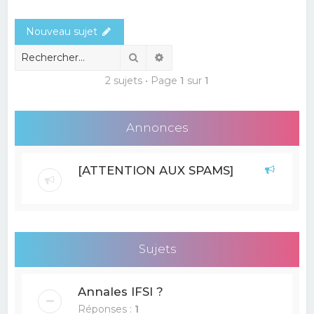
e
Nouveau sujet
r
c
Rechercher
Recherche avancée
h
2 sujets • Page
1
sur
1
e
r
Annonces
[ATTENTION AUX SPAMS]
Sujets
Annales IFSI ?
Réponses :
1