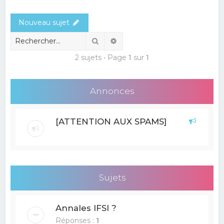
e
Nouveau sujet
r
c
Rechercher
Recherche avancée
h
2 sujets • Page
1
sur
1
e
r
Annonces
[ATTENTION AUX SPAMS]
Sujets
Annales IFSI ?
Réponses :
1