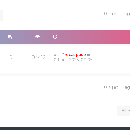
0 sujet • Pa
ercher
Recherche avancée
par
Procaspase
0
84412
09 oct. 2025, 00:05
0 sujet • Pa
Alle