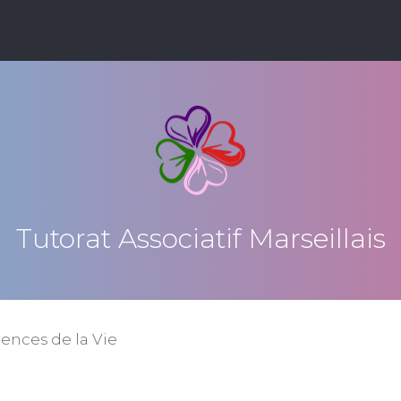
Tutorat Associatif Marseillais
iences de la Vie