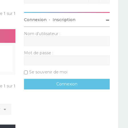
ge
1
sur
1
Connexion
•
Inscription
Nom d’utilisateur :
Mot de passe :
Se souvenir de moi
ge
1
sur
1
r