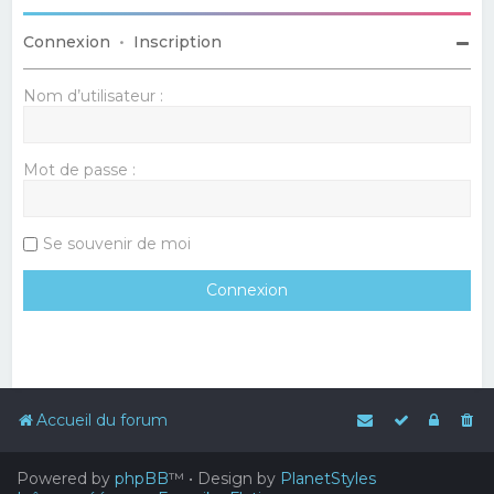
Connexion
•
Inscription
Nom d’utilisateur :
Mot de passe :
Se souvenir de moi
Accueil du forum
Powered by
phpBB
™
• Design by
PlanetStyles