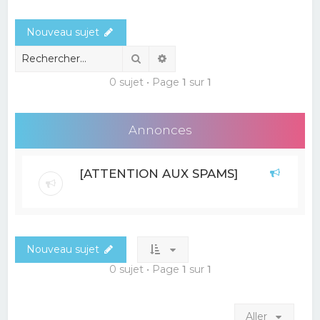
e
Nouveau sujet
r
c
Rechercher
Recherche avancée
h
0 sujet • Page
1
sur
1
e
r
Annonces
[ATTENTION AUX SPAMS]
Nouveau sujet
0 sujet • Page
1
sur
1
Aller