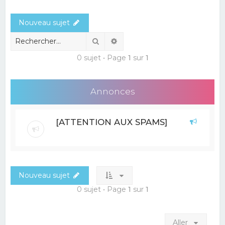
e
Nouveau sujet
r
c
Rechercher
Recherche avancée
h
0 sujet • Page
1
sur
1
e
r
Annonces
[ATTENTION AUX SPAMS]
Nouveau sujet
0 sujet • Page
1
sur
1
Aller