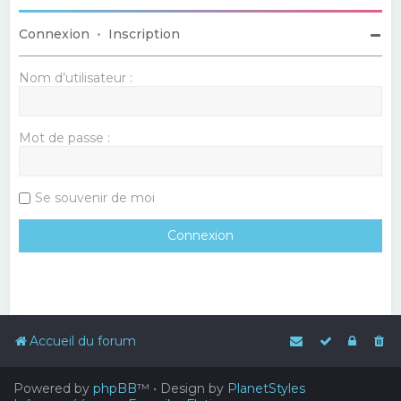
Connexion
•
Inscription
Nom d’utilisateur :
Mot de passe :
Se souvenir de moi
Accueil du forum
Powered by
phpBB
™
• Design by
PlanetStyles