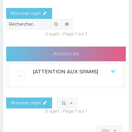
e
Nouveau sujet
r
c
Rechercher
Recherche avancée
h
0 sujet • Page
1
sur
1
e
r
Annonces
[ATTENTION AUX SPAMS]
Nouveau sujet
0 sujet • Page
1
sur
1
Aller