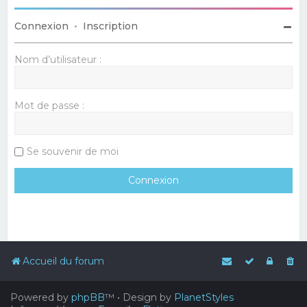
Connexion
•
Inscription
Nom d’utilisateur :
Mot de passe :
Se souvenir de moi
Accueil du forum
Powered by
phpBB
™
• Design by
PlanetStyles