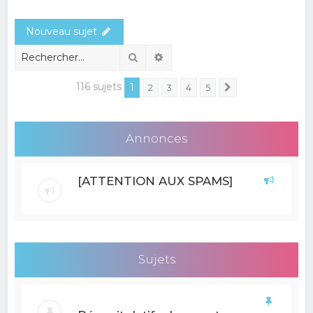
e
Nouveau sujet
r
c
Rechercher
Recherche avancée
h
116 sujets
1
2
3
4
5
Suivant
e
r
Annonces
[ATTENTION AUX SPAMS]
Sujets