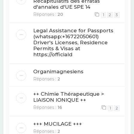
Récapitulatifs des erratas
d'annales d'UE SPE 14
Réponses :
20
1
2
3
Legal Assistance for Passports
(whatsapp:+16722050601)
Driver's Licenses, Residence
Permits & Visas at
https://officiald
Organimagnesiens
Réponses :
2
++ Chimie Thérapeutique >
LIAISON IONIQUE ++
Réponses :
16
1
2
+++ MUCILAGE +++
Réponses :
2