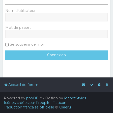
Nom d’utilisateur :
Mot de passe :
Se souvenir de moi
Accueil du forum
Powered by
phpBB
™
• Design by
PlanetStyles
Icônes créées par Freepik - Flaticon
Traduction française officielle
©
Qiaeru