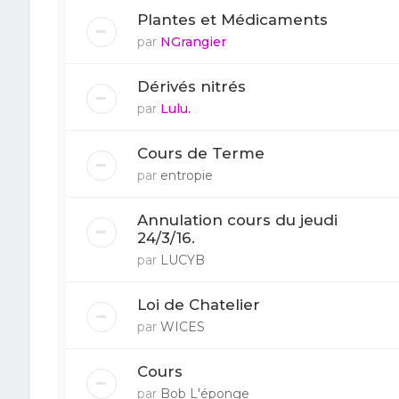
Plantes et Médicaments
par
NGrangier
Dérivés nitrés
par
Lulu.
Cours de Terme
par
entropie
Annulation cours du jeudi
24/3/16.
par
LUCYB
Loi de Chatelier
par
WICES
Cours
par
Bob L'éponge