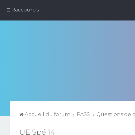
Raccourcis
Accueil du forum
PASS
Questions de 
UE Spé 14