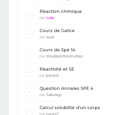
Réaction chimique
par
Lulu.
Cours de Galice
par
susa
Cours de Spé 14
par
MissBarettesInutiles
Réactivité et SE
par
paces2
Question Annales SPE 4
par
Sakuragi
Calcul solubilité d'un corps
par
paces2