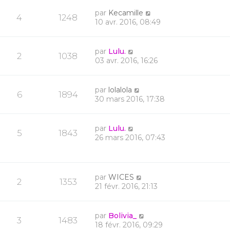
par
Kecamille
4
1248
10 avr. 2016, 08:49
par
Lulu.
2
1038
03 avr. 2016, 16:26
par
lolalola
6
1894
30 mars 2016, 17:38
par
Lulu.
5
1843
26 mars 2016, 07:43
par
WICES
2
1353
21 févr. 2016, 21:13
par
Bolivia_
3
1483
18 févr. 2016, 09:29