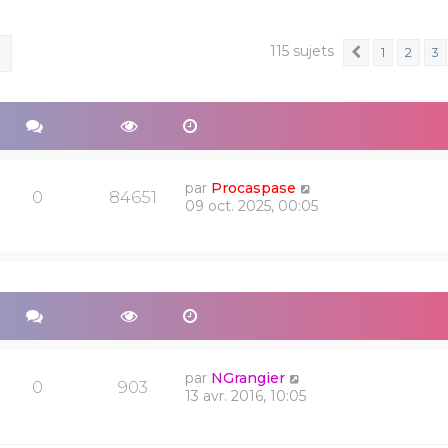
115 sujets
ercher
Recherche avancée
1
2
3
Précédent
par
Procaspase
0
84651
09 oct. 2025, 00:05
par
NGrangier
0
903
13 avr. 2016, 10:05