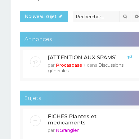
Rech
Nouveau sujet
Annonces
[ATTENTION AUX SPAMS]
par
Procaspase
» dans
Discussions
générales
Sujets
FICHES Plantes et
médicaments
par
NGrangier