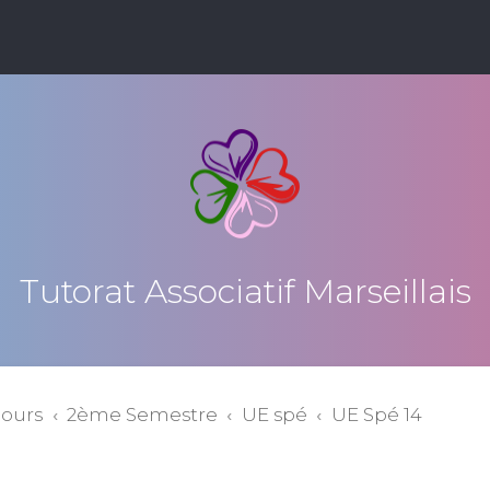
Tutorat Associatif Marseillais
cours
2ème Semestre
UE spé
UE Spé 14