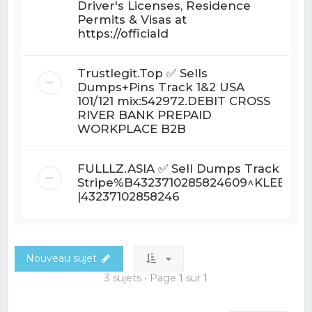
Driver's Licenses, Residence
Permits & Visas at
https://officiald
Trustlegit.Top ✅ Sells
Dumps+Pins Track 1&2 USA
101/121 mix:542972.DEBIT CROSS
RIVER BANK PREPAID
WORKPLACE B2B
FULLLZ.ASIA ✅ Sell Dumps Track 1&2 w
Stripe%B4323710285824609^KLEES/
|43237102858246
Nouveau sujet
3 sujets • Page
1
sur
1