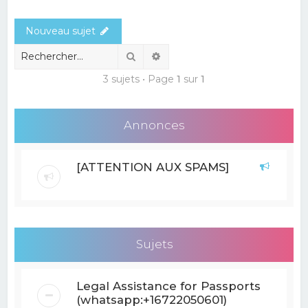
e
Nouveau sujet
r
c
Rechercher
Recherche avancée
h
3 sujets • Page
1
sur
1
e
r
Annonces
[ATTENTION AUX SPAMS]
Sujets
Legal Assistance for Passports
(whatsapp:+16722050601)