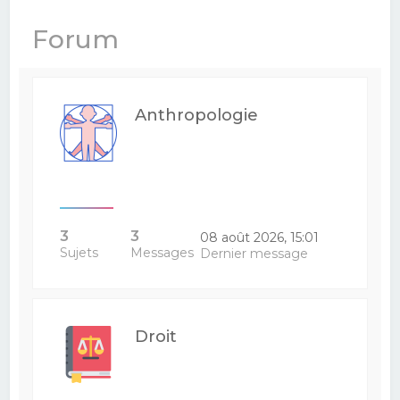
e
Forum
r
c
h
Anthropologie
e
r
3
3
08 août 2026, 15:01
Sujets
Messages
Dernier message
Droit