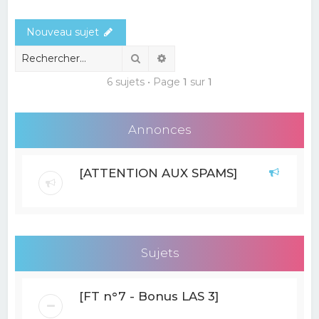
e
Nouveau sujet
r
c
Rechercher
Recherche avancée
h
6 sujets • Page
1
sur
1
e
r
Annonces
[ATTENTION AUX SPAMS]
Sujets
[FT n°7 - Bonus LAS 3]