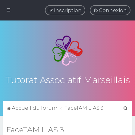
Inscription
Connexion
Tutorat Associatif Marseillais
R
Accueil du forum
FaceTAM L.AS 3
e
c
FaceTAM L.AS 3
h