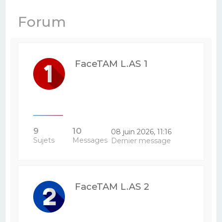
e
Forum
r
c
h
FaceTAM L.AS 1
e
r
9
10
08 juin 2026, 11:16
Sujets
Messages
Dernier message
FaceTAM L.AS 2