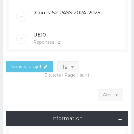
[Cours S2 PASS 2024-2025]
UE10
Réponses :
2
Nouveau sujet
3 sujets • Page
1
sur
1
Aller
Information