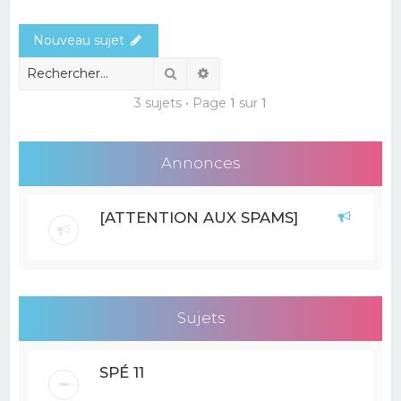
e
Nouveau sujet
r
c
Rechercher
Recherche avancée
h
3 sujets • Page
1
sur
1
e
r
Annonces
[ATTENTION AUX SPAMS]
Sujets
SPÉ 11