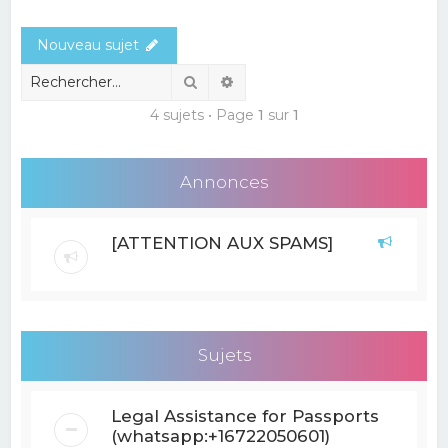
e
Nouveau sujet
r
c
Rechercher
Recherche avancée
h
4 sujets • Page
1
sur
1
e
r
Annonces
[ATTENTION AUX SPAMS]
Sujets
Legal Assistance for Passports
(whatsapp:+16722050601)