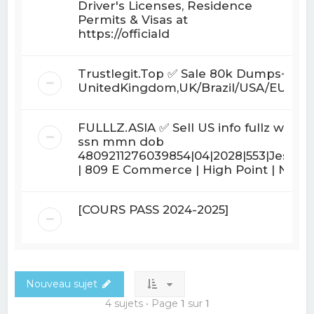
Driver's Licenses, Residence
Permits & Visas at
https://officiald
Trustlegit.Top ✅ Sale 80k Dumps+Pins
UnitedKingdom,UK/Brazil/USA/EURO/
FULLLZ.ASIA ✅ Sell US info fullz with
ssn mmn dob
4809211276039854|04|2028|553|Jessica
| 809 E Commerce | High Point | N
[COURS PASS 2024-2025]
Nouveau sujet
4 sujets • Page
1
sur
1