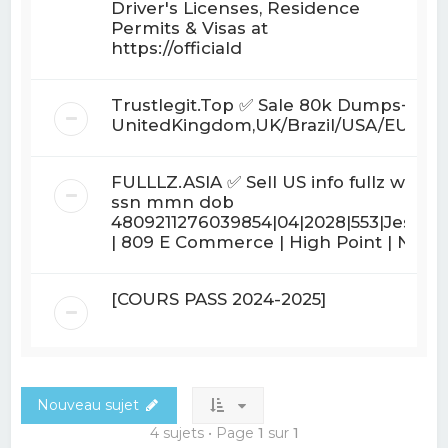
Driver's Licenses, Residence
Permits & Visas at
https://officiald
Trustlegit.Top ✅ Sale 80k Dumps+Pins
UnitedKingdom,UK/Brazil/USA/EURO/
FULLLZ.ASIA ✅ Sell US info fullz with
ssn mmn dob
4809211276039854|04|2028|553|Jessica
| 809 E Commerce | High Point | N
[COURS PASS 2024-2025]
Nouveau sujet
4 sujets • Page
1
sur
1