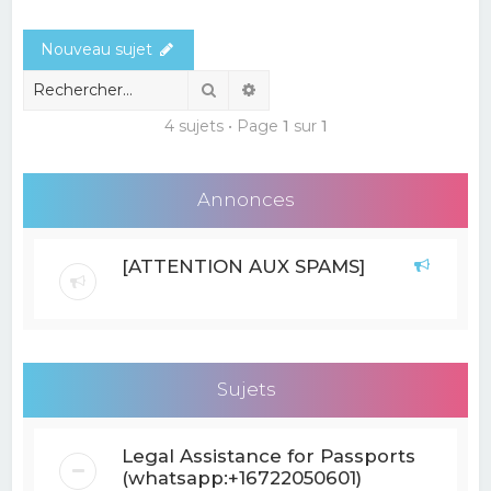
e
Nouveau sujet
r
c
Rechercher
Recherche avancée
h
4 sujets • Page
1
sur
1
e
r
Annonces
[ATTENTION AUX SPAMS]
Sujets
Legal Assistance for Passports
(whatsapp:+16722050601)