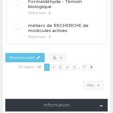
Formaldéhyde - Témoin
biologique
Réponses :
2
métiers de RECHERCHE de
molécules actives
Réponses :
2
Nouveau sujet
161 sujets
1
…
2
3
4
5
7
Suivant
Page
1
sur
7
Aller
Information