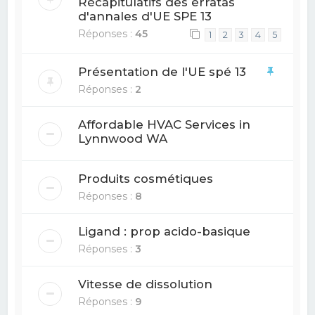
Récapitulatifs des erratas
d'annales d'UE SPE 13
Réponses :
45
1
2
3
4
5
Présentation de l'UE spé 13
Réponses :
2
Affordable HVAC Services in
Lynnwood WA
Produits cosmétiques
Réponses :
8
Ligand : prop acido-basique
Réponses :
3
Vitesse de dissolution
Réponses :
9