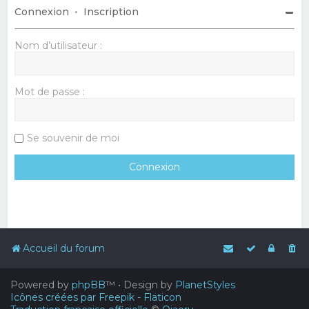
Connexion
•
Inscription
Nom d’utilisateur :
Mot de passe :
Se souvenir de moi
Accueil du forum
Powered by
phpBB
™
• Design by
PlanetStyles
Icônes créées par Freepik - Flaticon