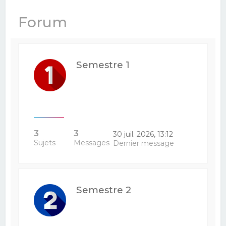
e
Forum
r
c
h
Semestre 1
e
r
3
3
30 juil. 2026, 13:12
Sujets
Messages
Dernier message
Semestre 2