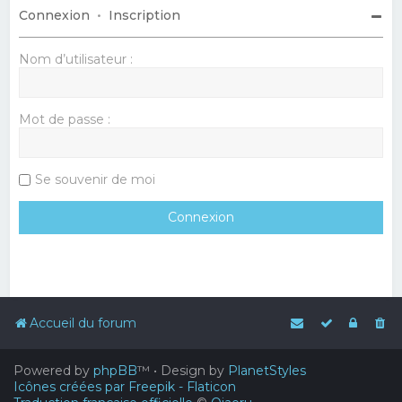
Connexion
•
Inscription
Nom d’utilisateur :
Mot de passe :
Se souvenir de moi
Accueil du forum
Powered by
phpBB
™
• Design by
PlanetStyles
Icônes créées par Freepik - Flaticon