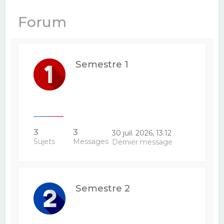
e
Forum
r
c
h
Semestre 1
e
r
3
3
30 juil. 2026, 13:12
Sujets
Messages
Dernier message
Semestre 2