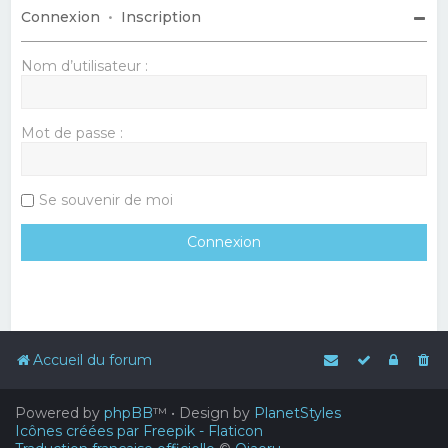
Connexion
•
Inscription
Nom d’utilisateur :
Mot de passe :
Se souvenir de moi
Accueil du forum
Powered by
phpBB
™
• Design by
PlanetStyles
Icônes créées par Freepik - Flaticon