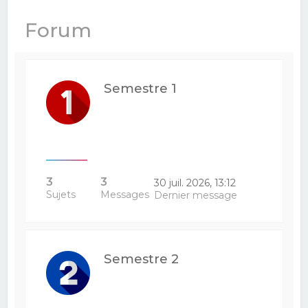
e
Forum
r
c
h
Semestre 1
e
r
3
3
30 juil. 2026, 13:12
Sujets
Messages
Dernier message
Semestre 2