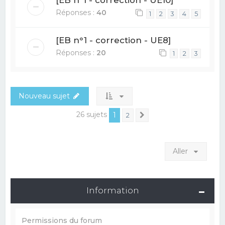
Réponses :
40
1
2
3
4
5
[EB n°1 - correction - UE8]
Réponses :
20
1
2
3
Nouveau sujet
26 sujets
1
2
Suivant
Aller
Information
Permissions du forum