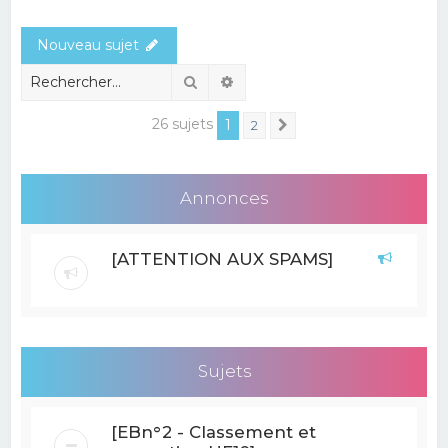
e
Nouveau sujet
r
c
Rechercher
Recherche avancée
h
26 sujets
1
2
Suivant
e
r
Annonces
[ATTENTION AUX SPAMS]
Sujets
[EBn°2 - Classement et