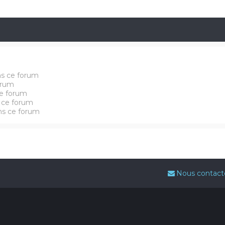
ns ce forum
orum
e forum
 ce forum
ans ce forum
Nous contact