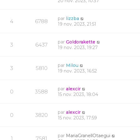
20 nov. 2023, 10:37
par
lizzba
4
6788
19 nov. 2023, 21:51
par
Goldorakette
3
6437
19 nov. 2023, 19:27
par
Milou
3
5810
19 nov. 2023, 16:52
par
alexcir
0
3588
15 nov. 2023, 18:04
par
alexcir
0
3820
15 nov. 2023, 17:59
par
MariaGranellOtaegui
1
7581