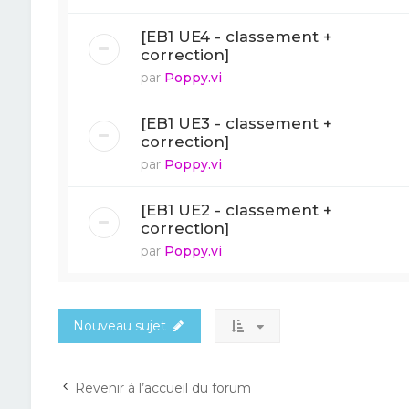
[EB1 UE4 - classement +
correction]
par
Poppy.vi
[EB1 UE3 - classement +
correction]
par
Poppy.vi
[EB1 UE2 - classement +
correction]
par
Poppy.vi
Nouveau sujet
Revenir à l’accueil du forum