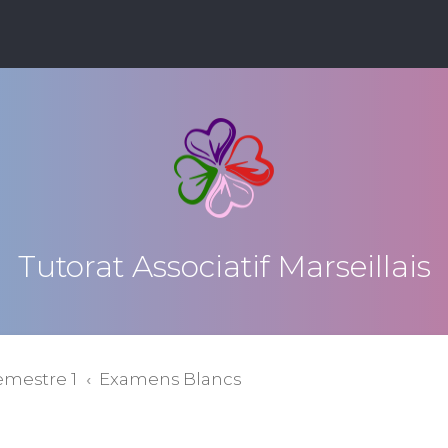
Tutorat Associatif Marseillais
emestre 1
Examens Blancs