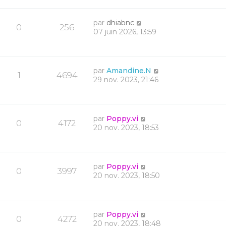
par
dhiabnc
0
256
07 juin 2026, 13:59
par
Amandine.N
1
4694
29 nov. 2023, 21:46
par
Poppy.vi
0
4172
20 nov. 2023, 18:53
par
Poppy.vi
0
3997
20 nov. 2023, 18:50
par
Poppy.vi
0
4272
20 nov. 2023, 18:48