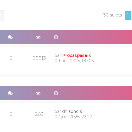
30 sujets
ercher
Recherche avancée
1
par
Procaspase
0
85513
09 oct. 2025, 00:05
par
dhiabnc
0
263
07 juin 2026, 22:22