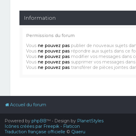
Information
Permissions du forum
Vous
ne pouvez pas
publier de nouveaux sujets da
Vous
ne pouvez pas
répondre aux sujets dans ce f
Vous
ne pouvez pas
modifier vos messages dans c
Vous
ne pouvez pas
supprimer vos messages dans
Vous
ne pouvez pas
transférer de pièces jointes d
Accueil du forum
Powered by
phpBB
™
• Design by
PlanetStyles
Icônes créées par Freepik - Flaticon
Traduction française officielle
©
Qiaeru