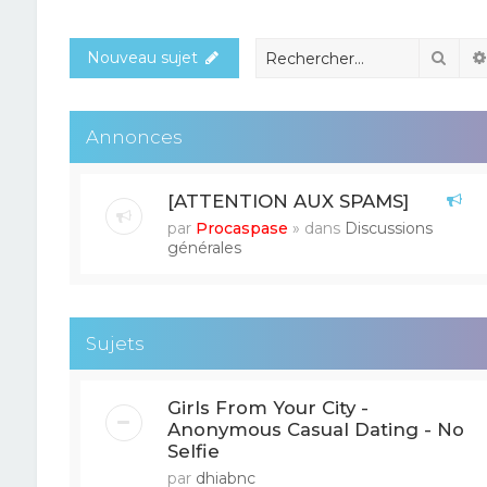
Rech
Nouveau sujet
Annonces
[ATTENTION AUX SPAMS]
par
Procaspase
» dans
Discussions
générales
Sujets
Girls From Your City -
Anonymous Casual Dating - No
Selfie
par
dhiabnc