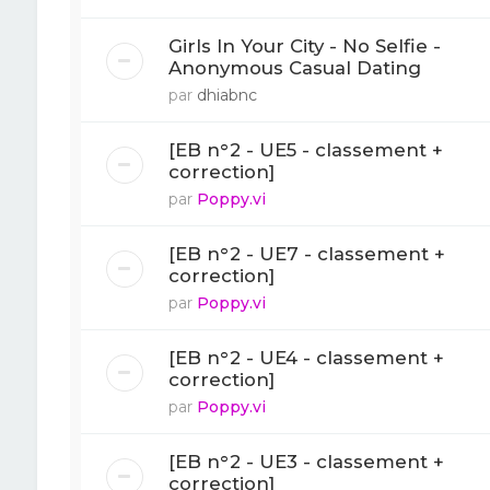
Girls In Your City - No Selfie -
Anonymous Casual Dating
par
dhiabnc
[EB n°2 - UE5 - classement +
correction]
par
Poppy.vi
[EB n°2 - UE7 - classement +
correction]
par
Poppy.vi
[EB n°2 - UE4 - classement +
correction]
par
Poppy.vi
[EB n°2 - UE3 - classement +
correction]