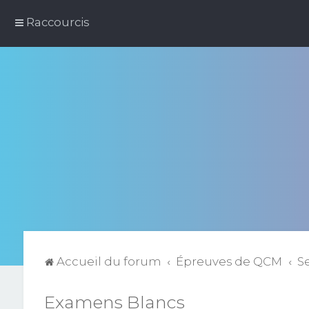
Raccourcis
Accueil du forum
Épreuves de QCM
S
Examens Blancs