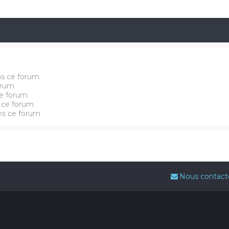
ns ce forum
orum
e forum
 ce forum
ans ce forum
Nous contact