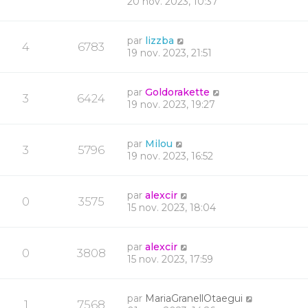
20 nov. 2023, 10:37
par
lizzba
4
6783
19 nov. 2023, 21:51
par
Goldorakette
3
6424
19 nov. 2023, 19:27
par
Milou
3
5796
19 nov. 2023, 16:52
par
alexcir
0
3575
15 nov. 2023, 18:04
par
alexcir
0
3808
15 nov. 2023, 17:59
par
MariaGranellOtaegui
1
7568