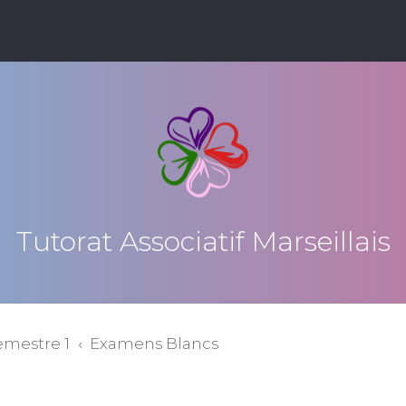
Tutorat Associatif Marseillais
emestre 1
Examens Blancs