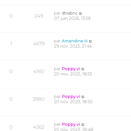
par
dhiabnc
0
249
07 juin 2026, 13:59
par
Amandine.N
1
4679
29 nov. 2023, 21:46
par
Poppy.vi
0
4160
20 nov. 2023, 18:53
par
Poppy.vi
0
3980
20 nov. 2023, 18:50
par
Poppy.vi
0
4262
20 nov. 2023, 18:48