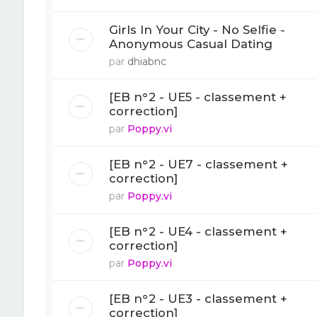
Girls In Your City - No Selfie -
Anonymous Casual Dating
par
dhiabnc
[EB n°2 - UE5 - classement +
correction]
par
Poppy.vi
[EB n°2 - UE7 - classement +
correction]
par
Poppy.vi
[EB n°2 - UE4 - classement +
correction]
par
Poppy.vi
[EB n°2 - UE3 - classement +
correction]