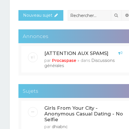
Rech
Nouveau sujet
Annonces
[ATTENTION AUX SPAMS]
par
Procaspase
» dans
Discussions
générales
Sujets
Girls From Your City -
Anonymous Casual Dating - No
Selfie
par
dhiabnc