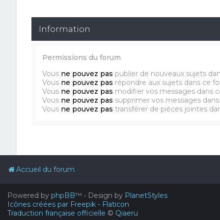
Information
Permissions du forum
Vous
ne pouvez pas
publier de nouveaux sujets da
Vous
ne pouvez pas
répondre aux sujets dans ce f
Vous
ne pouvez pas
modifier vos messages dans c
Vous
ne pouvez pas
supprimer vos messages dans
Vous
ne pouvez pas
transférer de pièces jointes d
Accueil du forum
Powered by
phpBB
™
• Design by
PlanetStyles
Icônes créées par Freepik - Flaticon
Traduction française officielle
©
Qiaeru