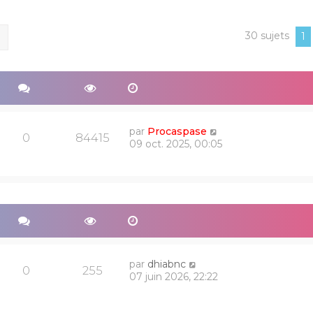
30 sujets
ercher
Recherche avancée
1
par
Procaspase
0
84415
09 oct. 2025, 00:05
par
dhiabnc
0
255
07 juin 2026, 22:22