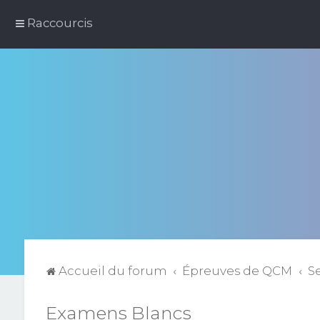
Raccourcis
Accueil du forum
Épreuves de QCM
S
Examens Blancs