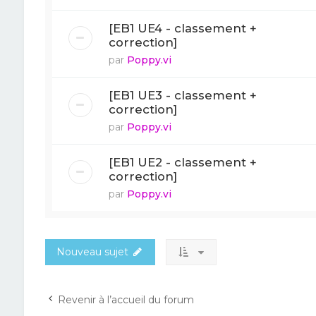
[EB1 UE4 - classement +
correction]
par
Poppy.vi
[EB1 UE3 - classement +
correction]
par
Poppy.vi
[EB1 UE2 - classement +
correction]
par
Poppy.vi
Nouveau sujet
Revenir à l’accueil du forum