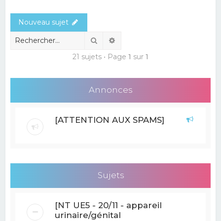
e
Nouveau sujet
r
c
Rechercher
Recherche avancée
h
21 sujets • Page
1
sur
1
e
r
Annonces
[ATTENTION AUX SPAMS]
Sujets
[NT UE5 - 20/11 - appareil
urinaire/génital