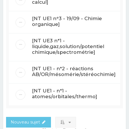
calcul]
[NT UE1 n°3 - 19/09 - Chimie
organique]
[NT UE3 n*1 -
liquide,gaz,solution/potentiel
chimique/spectrométrie]
[NT UE1 - n*2 - réactions
AB/OR/mésomérie/stéréochimie]
[NT UE1 - n*1 -
atomes/orbitales/thermo]
Nouveau sujet