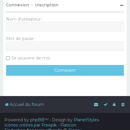
Connexion
•
Inscription
Nom d’utilisateur :
Mot de passe :
Se souvenir de moi
Accueil du forum
Powered by
phpBB
™
• Design by
PlanetStyles
Icônes créées par Freepik - Flaticon