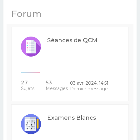
e
Forum
r
c
h
Séances de QCM
e
r
27
53
03 avr. 2024, 14:51
Sujets
Messages
Dernier message
Examens Blancs