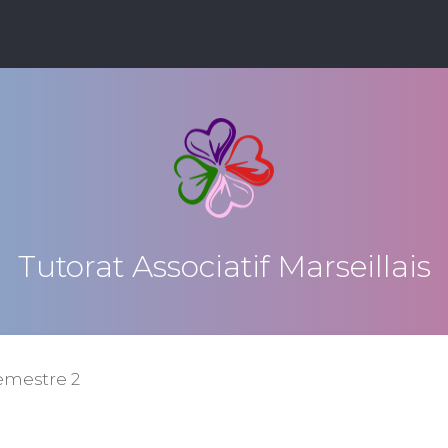
Tutorat Associatif Marseillais
emestre 2