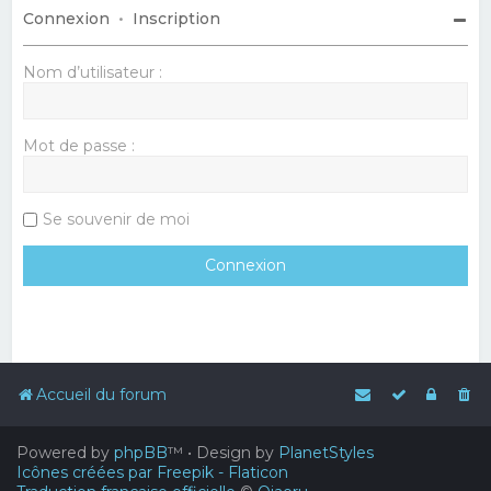
Connexion
•
Inscription
Nom d’utilisateur :
Mot de passe :
Se souvenir de moi
Accueil du forum
Powered by
phpBB
™
• Design by
PlanetStyles
Icônes créées par Freepik - Flaticon