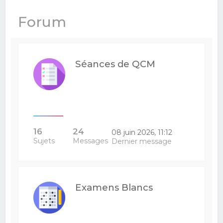
e
Forum
r
c
h
Séances de QCM
e
r
16
24
08 juin 2026, 11:12
Sujets
Messages
Dernier message
Examens Blancs