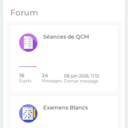
e
Forum
r
c
h
Séances de QCM
e
r
16
24
08 juin 2026, 11:12
Sujets
Messages
Dernier message
Examens Blancs