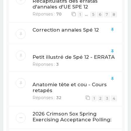
Récapitulatifs des erratas
d'annales d'UE SPE 12
Réponses :
70
…
1
5
6
7
8
Correction annales Spé 12
Petit illustré de Spé 12 - ERRATA
Réponses :
3
Anatomie tête et cou - Cours
retapés
Réponses :
32
1
2
3
4
2026 Crimson Sox Spring
Exercising Acceptance Polling: