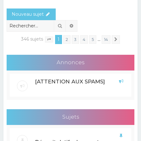
e
Nouveau sujet
r
c
Rechercher
Recherche avancée
h
346 sujets
1
…
2
3
4
5
14
Suivant
Page
1
sur
14
e
r
Annonces
[ATTENTION AUX SPAMS]
Sujets