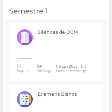
e
Semestre 1
r
c
h
Séances de QCM
e
r
16
24
08 juin 2026, 11:12
Sujets
Messages
Dernier message
Examens Blancs