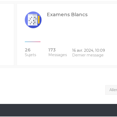
Examens Blancs
26
173
16 avr. 2024, 10:09
Sujets
Messages
Dernier message
Alle