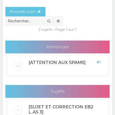
e
Nouveau sujet
r
c
Rechercher
Recherche avancée
h
2 sujets • Page
1
sur
1
e
r
Annonces
[ATTENTION AUX SPAMS]
Sujets
[SUJET ET CORRECTION EB2
L.AS 3]