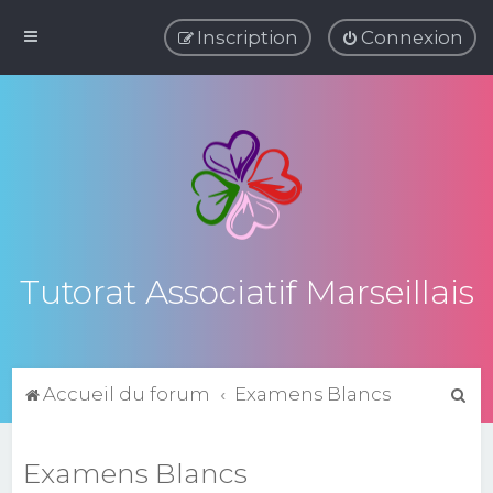
Inscription
Connexion
Tutorat Associatif Marseillais
R
Accueil du forum
Examens Blancs
e
c
Examens Blancs
h