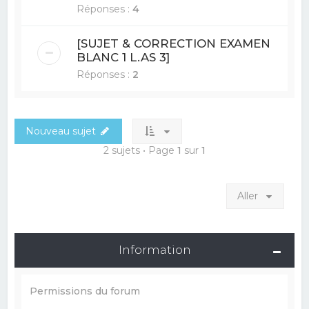
Réponses :
4
[SUJET & CORRECTION EXAMEN
BLANC 1 L.AS 3]
Réponses :
2
Nouveau sujet
2 sujets • Page
1
sur
1
Aller
Information
Permissions du forum