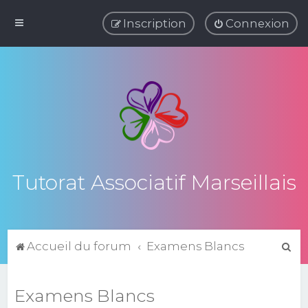
Inscription
Connexion
Tutorat Associatif Marseillais
R
Accueil du forum
Examens Blancs
e
c
Examens Blancs
h