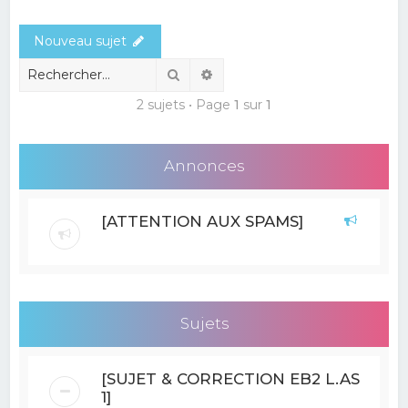
e
Nouveau sujet
r
c
Rechercher
Recherche avancée
h
2 sujets • Page
1
sur
1
e
r
Annonces
[ATTENTION AUX SPAMS]
Sujets
[SUJET & CORRECTION EB2 L.AS
1]