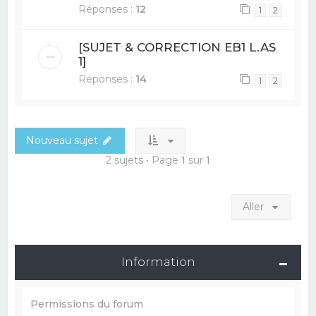
Réponses :
12
1
2
[SUJET & CORRECTION EB1 L.AS
1]
Réponses :
14
1
2
Nouveau sujet
2 sujets • Page
1
sur
1
Aller
Information
Permissions du forum