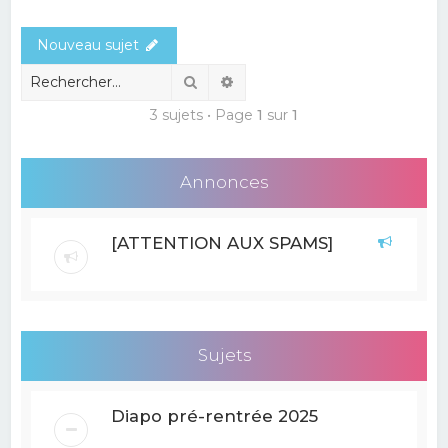
e
Nouveau sujet
r
c
Rechercher
Recherche avancée
h
3 sujets • Page
1
sur
1
e
r
Annonces
[ATTENTION AUX SPAMS]
Sujets
Diapo pré-rentrée 2025