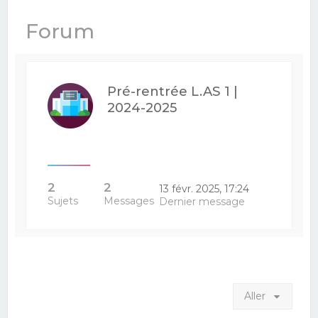
e
Forum
r
c
h
Pré-rentrée L.AS 1 |
e
2024-2025
r
2
2
13 févr. 2025, 17:24
Sujets
Messages
Dernier message
Aller