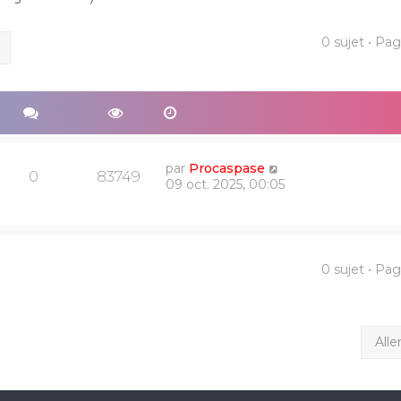
0 sujet • Pa
ercher
Recherche avancée
par
Procaspase
0
83749
09 oct. 2025, 00:05
0 sujet • Pa
Alle