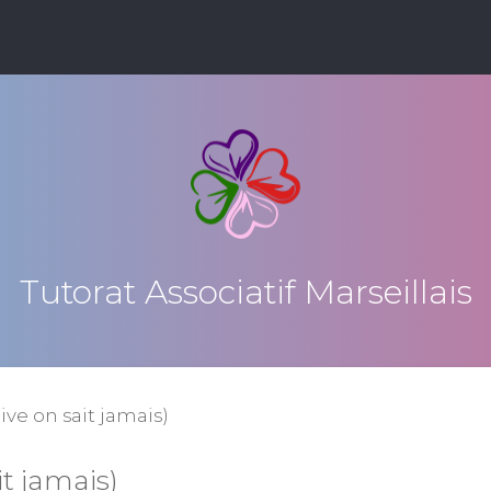
Tutorat Associatif Marseillais
ve on sait jamais)
t jamais)