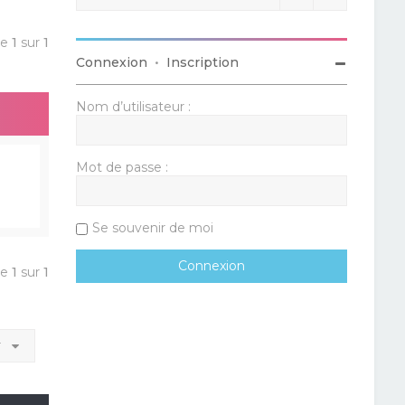
ge
1
sur
1
Connexion
•
Inscription
Nom d’utilisateur :
Mot de passe :
Se souvenir de moi
ge
1
sur
1
r