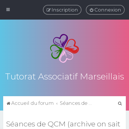
Inscription
Connexion
Tutorat Associatif Marseillais
R
Accueil du forum
Séances de QCM (archive on sait jamais)
e
c
Séances de QCM (archive on sait
h