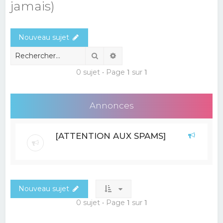
jamais)
e
r
Nouveau sujet
c
h
Rechercher
Recherche avancée
e
0 sujet • Page
1
sur
1
r
Annonces
[ATTENTION AUX SPAMS]
Nouveau sujet
0 sujet • Page
1
sur
1