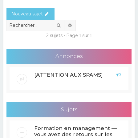
e
Nouveau sujet
r
c
Rechercher
Recherche avancée
h
2 sujets • Page
1
sur
1
e
r
Annonces
[ATTENTION AUX SPAMS]
Sujets
Formation en management —
vous avez des retours sur les