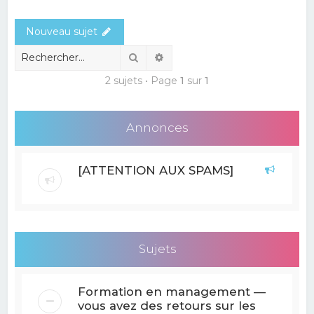
e
Nouveau sujet
r
c
Rechercher
Recherche avancée
h
2 sujets • Page
1
sur
1
e
r
Annonces
[ATTENTION AUX SPAMS]
Sujets
Formation en management —
vous avez des retours sur les