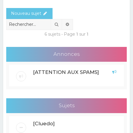
e
Nouveau sujet
r
c
Rechercher
Recherche avancée
h
6 sujets • Page
1
sur
1
e
r
Annonces
[ATTENTION AUX SPAMS]
Sujets
[Cluedo]