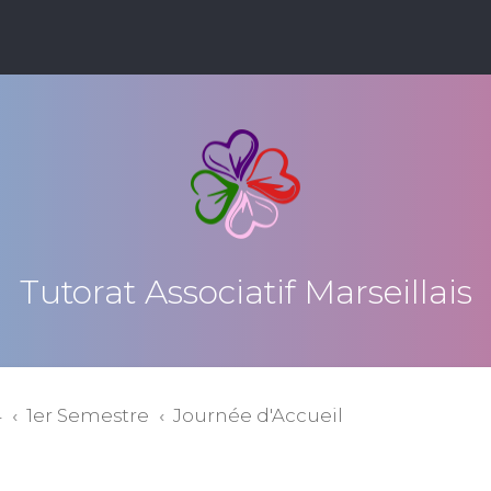
Tutorat Associatif Marseillais
4
1er Semestre
Journée d'Accueil