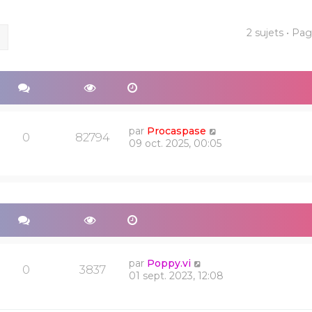
2 sujets • Pa
ercher
Recherche avancée
par
Procaspase
0
82794
09 oct. 2025, 00:05
par
Poppy.vi
0
3837
01 sept. 2023, 12:08