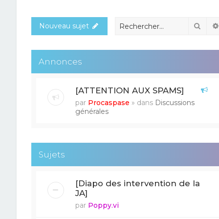
Rech
Nouveau sujet
Annonces
[ATTENTION AUX SPAMS]
par
Procaspase
» dans
Discussions
générales
Sujets
[Diapo des intervention de la
JA]
par
Poppy.vi