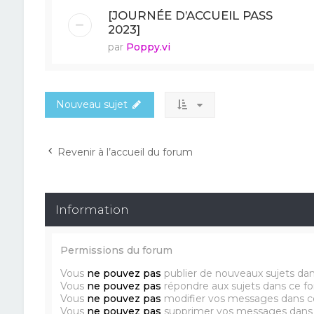
[JOURNÉE D’ACCUEIL PASS
2023]
par
Poppy.vi
Nouveau sujet
Revenir à l’accueil du forum
Information
Permissions du forum
Vous
ne pouvez pas
publier de nouveaux sujets da
Vous
ne pouvez pas
répondre aux sujets dans ce f
Vous
ne pouvez pas
modifier vos messages dans c
Vous
ne pouvez pas
supprimer vos messages dans