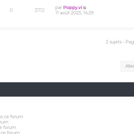
par
Poppy.vi
0
3712
11 août 2023, 14:29
2 sujets • Pa
Alle
ns ce forum
orum
e forum
 ce forum