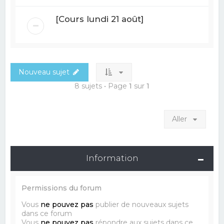
[Cours lundi 21 août]
Nouveau sujet
8 sujets • Page
1
sur
1
Aller
Information
Permissions du forum
Vous
ne pouvez pas
publier de nouveaux sujets
dans ce forum
Vous
ne pouvez pas
répondre aux sujets dans ce