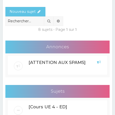
e
Nouveau sujet
r
c
Rechercher
Recherche avancée
h
8 sujets • Page
1
sur
1
e
r
Annonces
[ATTENTION AUX SPAMS]
Sujets
[Cours UE 4 - ED]