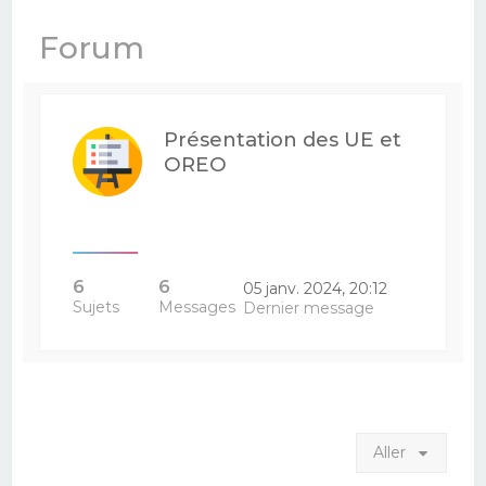
e
Forum
r
c
h
Présentation des UE et
e
OREO
r
6
6
05 janv. 2024, 20:12
Sujets
Messages
Dernier message
Aller