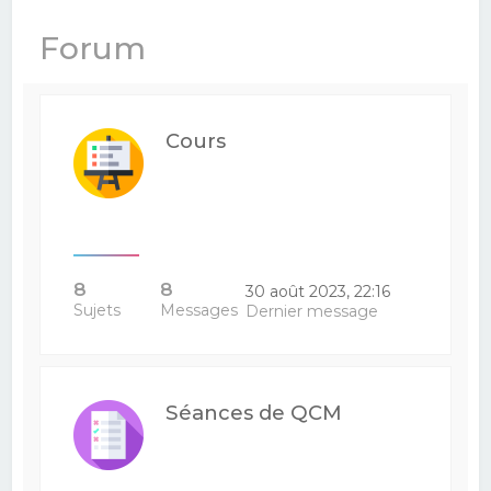
e
Forum
r
c
h
Cours
e
r
8
8
30 août 2023, 22:16
Sujets
Messages
Dernier message
Séances de QCM