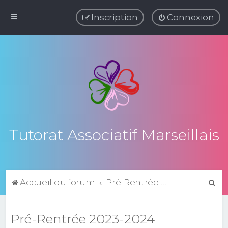
Inscription
Connexion
Tutorat Associatif Marseillais
R
Accueil du forum
Pré-Rentrée 2023-2024
e
c
Pré-Rentrée 2023-2024
h