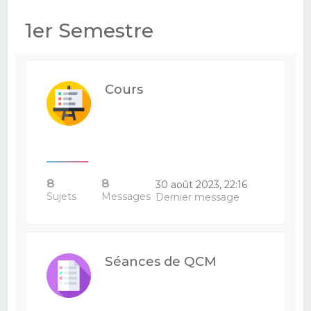
e
1er Semestre
r
c
h
Cours
e
r
8
8
30 août 2023, 22:16
Sujets
Messages
Dernier message
Séances de QCM