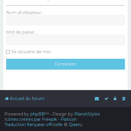
Nom d’utilisateur :
Mot de passe :
Se souvenir de moi
Accueil du forum
Powered by
phpBB
™
• Design by
PlanetStyles
Icônes créées par Freepik - Flaticon
Traduction française officielle
©
Qiaeru