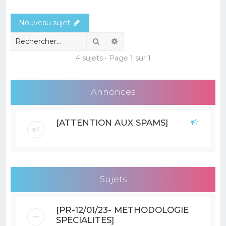
e
Nouveau sujet
r
c
Rechercher
Recherche avancée
h
4 sujets • Page
1
sur
1
e
r
Annonces
[ATTENTION AUX SPAMS]
Sujets
[PR-12/01/23- METHODOLOGIE
SPECIALITES]