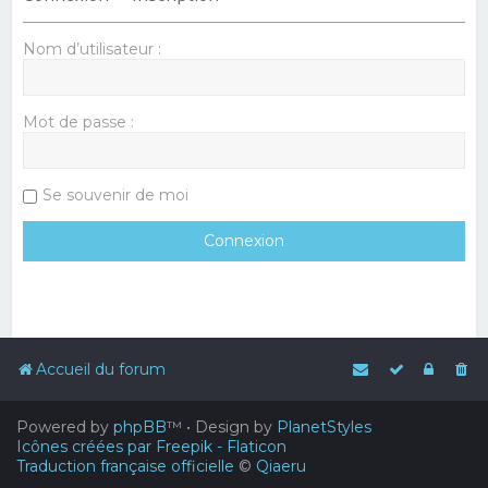
Nom d’utilisateur :
Mot de passe :
Se souvenir de moi
Accueil du forum
Powered by
phpBB
™
• Design by
PlanetStyles
Icônes créées par Freepik - Flaticon
Traduction française officielle
©
Qiaeru