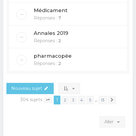
Médicament
Réponses :
7
Annales 2019
Réponses :
2
pharmacopée
Réponses :
2
Nouveau sujet
304 sujets
1
…
2
3
4
5
13
Suivant
Page
1
sur
13
Aller