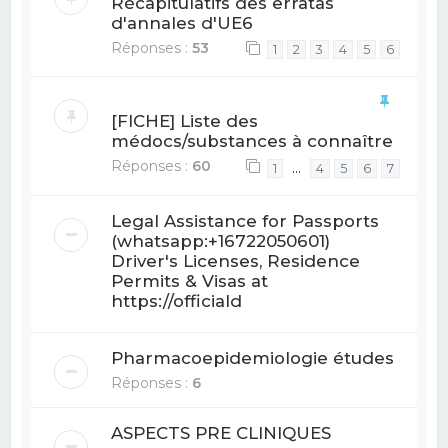
Récapitulatifs des erratas
d'annales d'UE6
Réponses :
53
1
2
3
4
5
6
[FICHE] Liste des
médocs/substances à connaître
Réponses :
60
…
1
4
5
6
7
Legal Assistance for Passports
(whatsapp:+16722050601)
Driver's Licenses, Residence
Permits & Visas at
https://officiald
Pharmacoepidemiologie études
Réponses :
6
ASPECTS PRE CLINIQUES