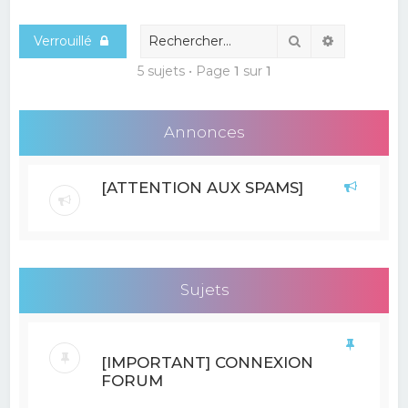
e
Rechercher
Recherche
Verrouillé
r
c
5 sujets • Page
1
sur
1
h
e
Annonces
r
[ATTENTION AUX SPAMS]
Sujets
[IMPORTANT] CONNEXION
FORUM