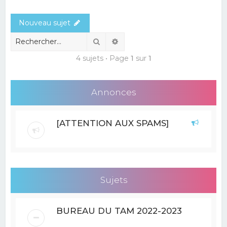
e
Nouveau sujet
r
c
Rechercher
Recherche avancée
h
4 sujets • Page
1
sur
1
e
r
Annonces
[ATTENTION AUX SPAMS]
Sujets
BUREAU DU TAM 2022-2023