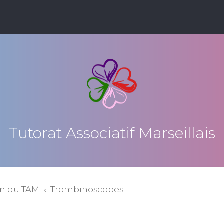
Tutorat Associatif Marseillais
on du TAM
Trombinoscopes