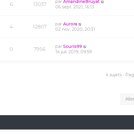
par
AmandineBruyat
6
13037
06 sept. 2021, 16:13
par
Aurora
4
12807
02 nov. 2020, 20:31
par
Souris99
0
7956
14 juil. 2019, 09:59
4 sujets • Pa
Alle