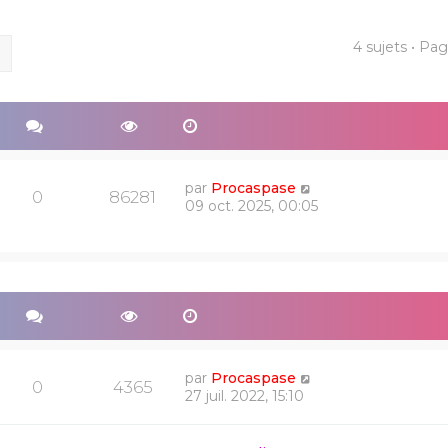
4 sujets • Pa
ercher
Recherche avancée
par
Procaspase
0
86281
09 oct. 2025, 00:05
par
Procaspase
0
4365
27 juil. 2022, 15:10