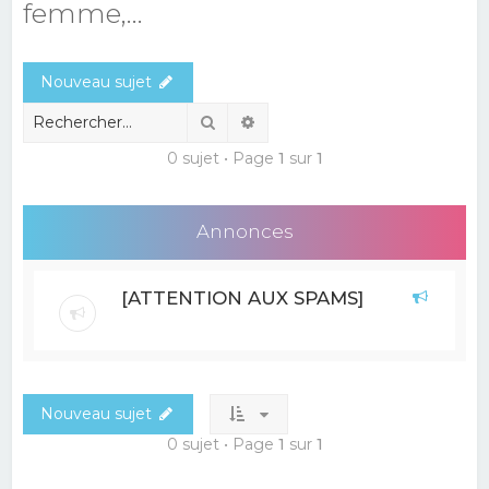
femme,...
e
r
Nouveau sujet
c
h
Rechercher
Recherche avancée
e
0 sujet • Page
1
sur
1
r
Annonces
[ATTENTION AUX SPAMS]
Nouveau sujet
0 sujet • Page
1
sur
1